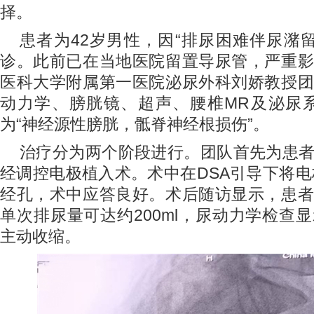
择。
患者为42岁男性，因“排尿困难伴尿潴留
诊。此前已在当地医院留置导尿管，严重影
医科大学附属第一医院泌尿外科刘娇教授团
动力学、膀胱镜、超声、腰椎MR及泌尿系
为“神经源性膀胱，骶脊神经根损伤”。
治疗分为两个阶段进行。团队首先为患
经调控电极植入术。术中在DSA引导下将电
经孔，术中应答良好。术后随访显示，患者
单次排尿量可达约200ml，尿动力学检查
主动收缩。